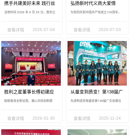
弘扬新时代义商大爱情
携手共建美好未来 践行丝
怀，胜利之星积极参与无
路公益担当 —— 胜利之星
为热烈庆祝中国共产党成立105周年，
当地时间 2026 年 6 月 25 日，胜利之
偿献血活动
集团傅初建董事长出席冈
深入学习贯彻习近平总书记关于践行好
星集团董事长傅初建远赴西非冈比亚，
比亚女性赋能国家级公益
“义…
正…
行动
查看详情
查看详情
2026-07-03
2026-07-04
胜利之星董事长傅初建应
从量变到质变！第138届广
邀列席金华市人代会，助
交会，胜利之星“中国智造”
砥砺奋进全新征程，凝心共绘创新图
先进制造贸易盛会第138届广交会展位
力打造高质量发展重要增
走俏国际市场
景。1月21日上午，金华市第八届人民
总数7.46万个，参展企业超3.2万家，均
长极
代表大…
创…
查看详情
查看详情
2026-01-30
2025-11-24