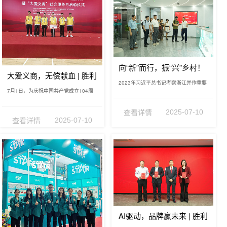
向“新”而行，振“兴”乡村！
大爱义商，无偿献血 | 胜利
胜利之星迎浙工大经济学
2023年习近平总书记考察浙江并作重要
之星用爱心为生命续航，
院调研团并向武义县坦洪
7月1日，为庆祝中国共产党成立104周
讲话，明确要求“在以科技创新塑造发
尽显社会担当
乡西畈村捐赠物资
年，义乌市百家商会无偿献血公益活动
展…
查看详情
暨“…
2025-07-10
查看详情
2025-07-10
AI驱动，品牌赢未来 | 胜利
之星2024年度总结表彰暨