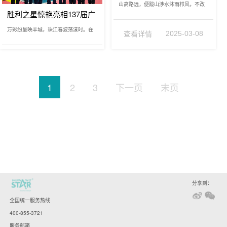
山高路远，便跋山涉水沐雨栉风，不改
2025年启动大会
胜利之星惊艳亮相137届广
一往无前2025年2月22日，胜利之星集
交会，智能家电、新三样
团以…
万彩纷呈映羊城，珠江春波荡漾时。在
查看详情
产品持续上新全球圈粉
2025-03-08
全球经贸形势持续深刻演变，新兴市场
快…
查看详情
2025-04-24
1
2
3
下一页
末页
分享到：
全国统一服务热线
400-855-3721
服务邮箱